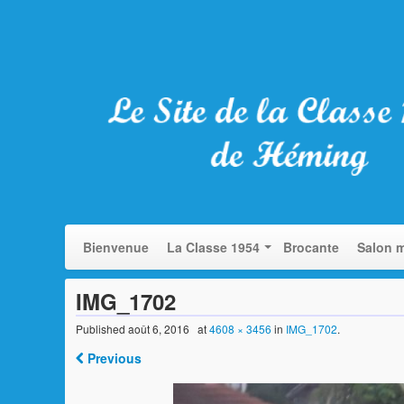
Bienvenue
La Classe 1954
Brocante
Salon m
IMG_1702
Published
août 6, 2016
at
4608 × 3456
in
IMG_1702
.
Previous