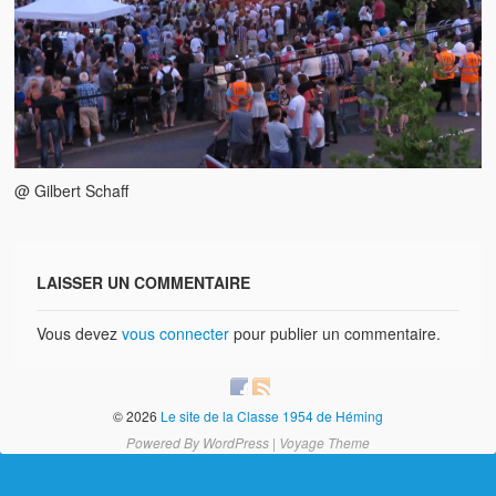
Brocante
Salon multi-collections
Autres animations
La fête foraine
Les aubades
@ Gilbert Schaff
Où se trouve Héming ?
Photos
LAISSER UN COMMENTAIRE
20 ans, ça se fête ! Souvenirs de 2009…
Vous devez
vous connecter
pour publier un commentaire.
2014, les 25 ans de l’association
17/05/2015 : LA vidéo souvenir 2015
© 2026
Le site de la Classe 1954 de Héming
Powered By
WordPress
|
Voyage Theme
17/05/2015 : Tous nos membres étaient en action
17/05/2015 : 127 brocanteurs vous attendaient