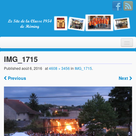
IMG_1715
Published
août 6, 2016
at
4608 × 3456
in
IMG_1715
.
Bienvenue
Previous
Next
La Classe 1954
Présentation
Les membres
Nos partenaires