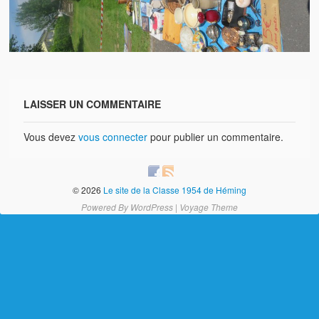
Brocante
Salon multi-collections
Autres animations
La fête foraine
LAISSER UN COMMENTAIRE
Les aubades
Vous devez
vous connecter
pour publier un commentaire.
Où se trouve Héming ?
Photos
© 2026
Le site de la Classe 1954 de Héming
20 ans, ça se fête ! Souvenirs de 2009…
Powered By
WordPress
|
Voyage Theme
2014, les 25 ans de l’association
17/05/2015 : LA vidéo souvenir 2015
17/05/2015 : Tous nos membres étaient en action
17/05/2015 : 127 brocanteurs vous attendaient