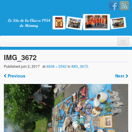
IMG_3672
Published
juin 2, 2017
at
4608 × 2592
in
IMG_3672
.
Bienvenue
Previous
Next
La Classe 1954
Présentation
Les membres
Nos partenaires