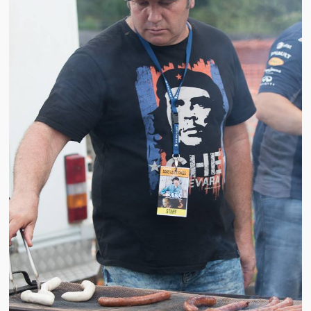
Brocante
Salon multi-collections
Autres animations
La fête foraine
Les aubades
Où se trouve Héming ?
Photos
20 ans, ça se fête ! Souvenirs de 2009…
2014, les 25 ans de l’association
17/05/2015 : LA vidéo souvenir 2015
17/05/2015 : Tous nos membres étaient en action
17/05/2015 : 127 brocanteurs vous attendaient