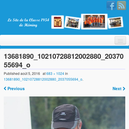
13681890_10210728812002880_20370
55694_o
Bienvenue
Published
août 5, 2016
at
683 × 1024
in
13681890_10210728812002880_2037055694_o
.
La Classe 1954
Previous
Next
Présentation
Les membres
Nos partenaires