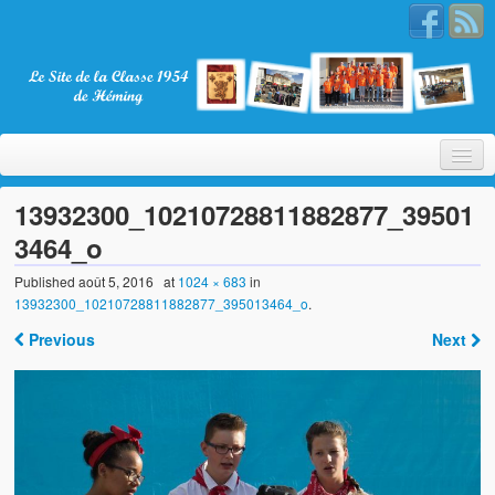
13932300_10210728811882877_39501
3464_o
Bienvenue
Published
août 5, 2016
at
1024 × 683
in
13932300_10210728811882877_395013464_o
.
La Classe 1954
Previous
Next
Présentation
Les membres
Nos partenaires