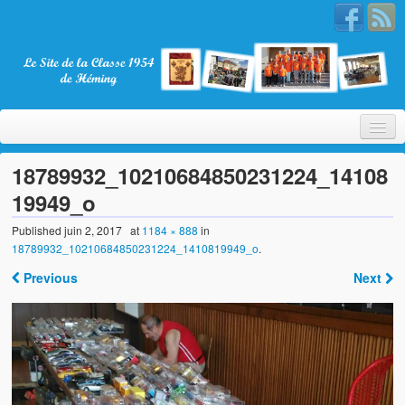
18789932_10210684850231224_14108
19949_o
Bienvenue
Published
juin 2, 2017
at
1184 × 888
in
18789932_10210684850231224_1410819949_o
.
La Classe 1954
Previous
Next
Présentation
Les membres
Nos partenaires