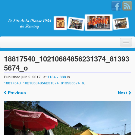
18817540_10210684856231374_81393
5674_o
Bienvenue
Published
juin 2, 2017
at
1184 × 888
in
18817540_10210684856231374_813935674_o
.
La Classe 1954
Previous
Next
Présentation
Les membres
Nos partenaires