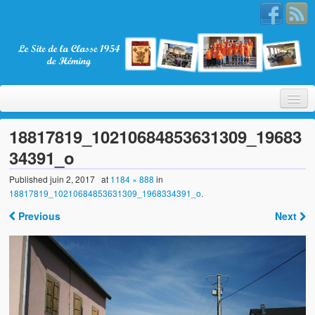
18817819_10210684853631309_19683
34391_o
Bienvenue
Published
juin 2, 2017
at
1184 × 888
in
18817819_10210684853631309_1968334391_o
.
La Classe 1954
Previous
Next
Présentation
Les membres
Nos partenaires