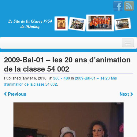
2009-Bal-01 – les 20 ans d’animation
de la classe 54 002
Bienvenue
Published
janvier 6, 2016
at
360 × 480
in
2009-Bal-01 – les 20 ans
d’animation de la classe 54 002
.
La Classe 1954
Previous
Next
Présentation
Les membres
Nos partenaires