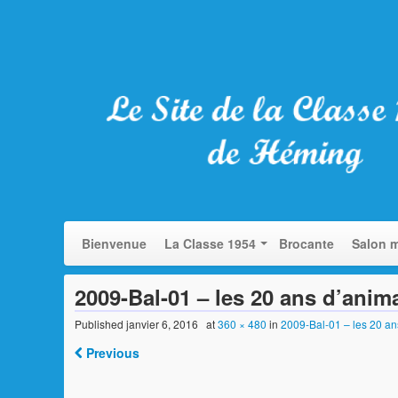
Bienvenue
La Classe 1954
Brocante
Salon m
2009-Bal-01 – les 20 ans d’anima
Published
janvier 6, 2016
at
360 × 480
in
2009-Bal-01 – les 20 an
Previous