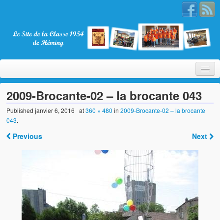
2009-Brocante-02 – la brocante 043
Published
janvier 6, 2016
at
360 × 480
in
2009-Brocante-02 – la brocante
043
.
Bienvenue
Previous
Next
La Classe 1954
Présentation
Les membres
Nos partenaires