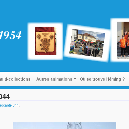
ulti-collections
Autres animations
Où se trouve Héming ?
044
brocante 044
.