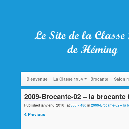
Bienvenue
La Classe 1954
Brocante
Salon m
2009-Brocante-02 – la brocante 
Published
janvier 6, 2016
at
360 × 480
in
2009-Brocante-02 – la 
Previous